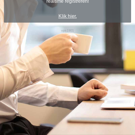
realtime registreren!
Klik hier.
vps1901